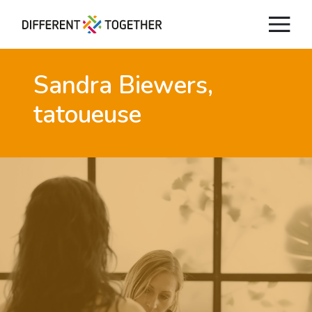
Sandra Biewers,
tatoueuse
Vidéos
#differenttogether