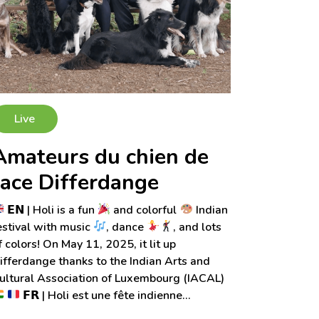
Live
Amateurs du chien de
race Differdange
𝗘𝗡 | Holi is a fun
and colorful
Indian
estival with music
, dance
, and lots
f colors! On May 11, 2025, it lit up
ifferdange thanks to the Indian Arts and
ultural Association of Luxembourg (IACAL)
𝗙𝗥 | Holi est une fête indienne…