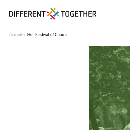
Accueil
Holi Festival of Colors
Vidéos
#differenttogether
Ville de Differdange
Contact