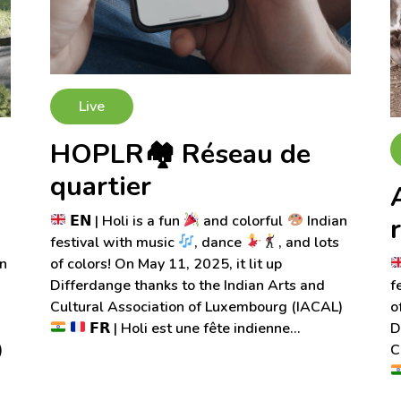
En savoir plus
Live
HOPLR🏘 Réseau de
quartier
𝗘𝗡 | Holi is a fun
and colorful
Indian
festival with music
, dance
, and lots
n
of colors! On May 11, 2025, it lit up
Differdange thanks to the Indian Arts and
f
Cultural Association of Luxembourg (IACAL)
o
𝗙𝗥 | Holi est une fête indienne…
D
)
C