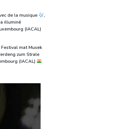
vec de la musique
,
 a illuminé
 Luxembourg (IACAL)
 Festival mat Musek
ferdeng zum Strale
uxembourg (IACAL)