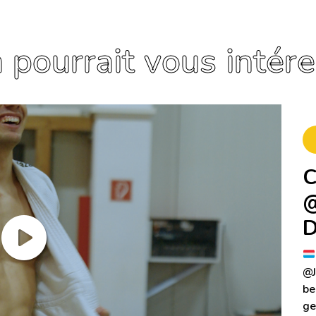
 pourrait vous intér
C
@
D
@‌
be
g