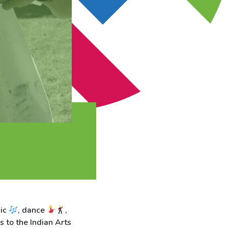
sic
, dance
,
s to the Indian Arts