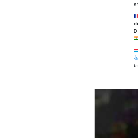
a
d
D
b