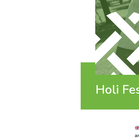
Holi Fe
a