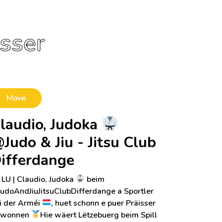
esser
Move
laudio, Judoka
Judo & Jiu - Jitsu Club
ifferdange
LU | Claudio, Judoka
beim
JudoAndJiuJitsuClubDifferdange a Sportler
i der Arméi
, huet schonn e puer Präisser
ewonnen
Hie wäert Lëtzebuerg beim Spill