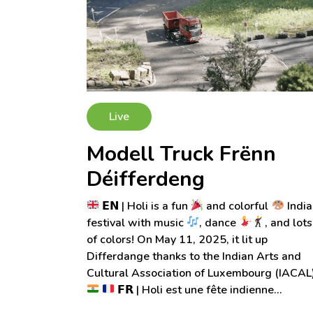
En savoir plus
Live
Modell Truck Frënn
Déifferdeng
𝗘𝗡 | Holi is a fun
and colorful
India
festival with music
, dance
, and lots
of colors! On May 11, 2025, it lit up
Differdange thanks to the Indian Arts and
Cultural Association of Luxembourg (IACAL
𝗙𝗥 | Holi est une fête indienne…