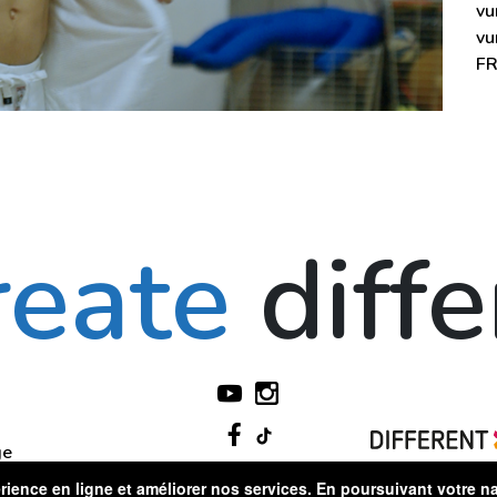
vu
vu
FR
reate
diff
ge
périence en ligne et améliorer nos services. En poursuivant votre 