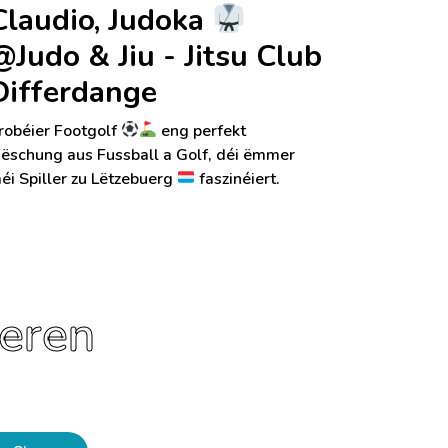
Claudio, Judoka
@Judo & Jiu - Jitsu Club
Differdange
robéier Footgolf
eng perfekt
ëschung aus Fussball a Golf, déi ëmmer
éi Spiller zu Lëtzebuerg
faszinéiert.
ieren