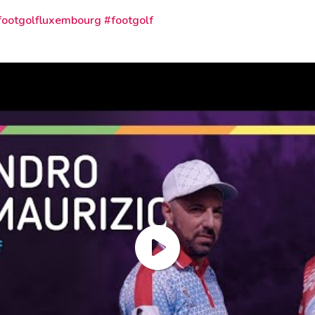
footgolfluxembourg #footgolf