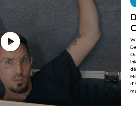
D
C
Wi
De
Od
In
dë
Mo
d'
ma