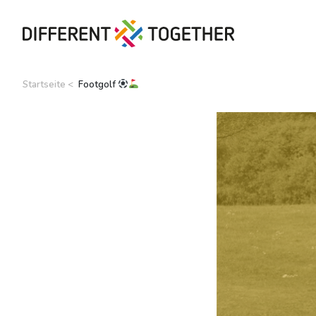
Startseite
Footgolf
Videos
#differenttogether
Stadt Differdingen
Kontakt