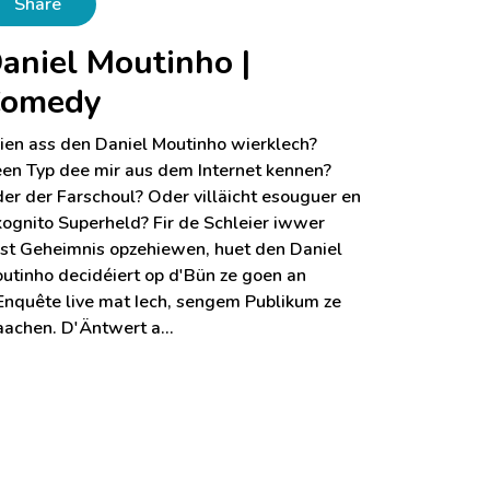
Share
aniel Moutinho |
omedy
en ass den Daniel Moutinho wierklech?
en Typ dee mir aus dem Internet kennen?
er der Farschoul? Oder villäicht esouguer en
kognito Superheld? Fir de Schleier iwwer
st Geheimnis opzehiewen, huet den Daniel
utinho decidéiert op d'Bün ze goen an
Enquête live mat Iech, sengem Publikum ze
achen. D'Äntwert a…