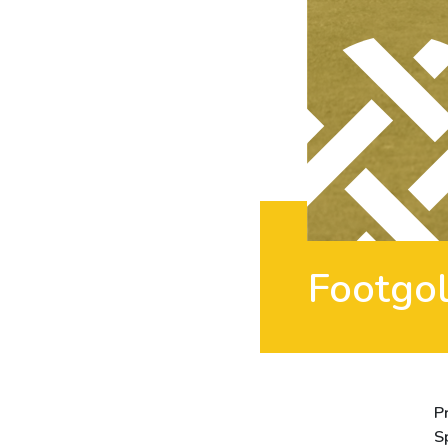
Footgo
P
S