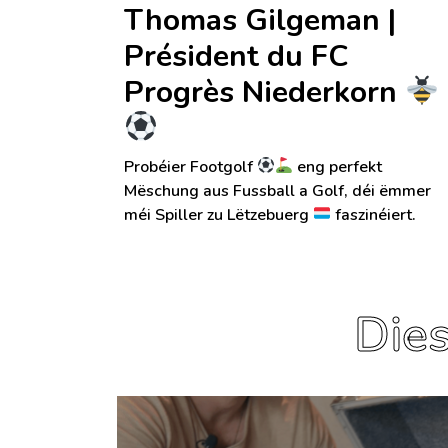
Thomas Gilgeman |
Président du FC
Progrès Niederkorn
Probéier Footgolf
eng perfekt
Mëschung aus Fussball a Golf, déi ëmmer
méi Spiller zu Lëtzebuerg
faszinéiert.
Dies