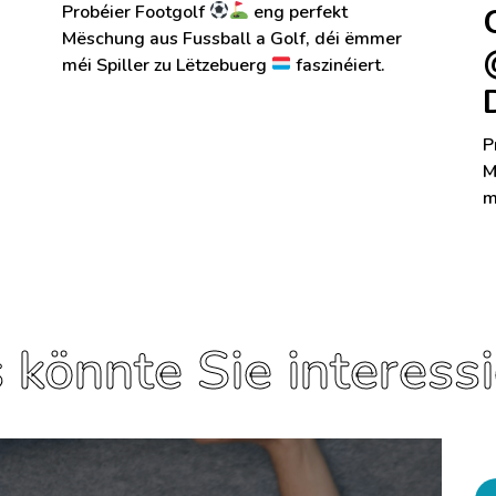
Probéier Footgolf
eng perfekt
Mëschung aus Fussball a Golf, déi ëmmer
méi Spiller zu Lëtzebuerg
faszinéiert.
P
M
m
 könnte Sie interess