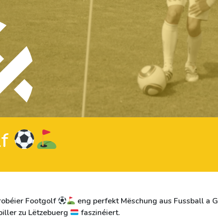
lf
robéier Footgolf
eng perfekt Mëschung aus Fussball a G
piller zu Lëtzebuerg
faszinéiert.