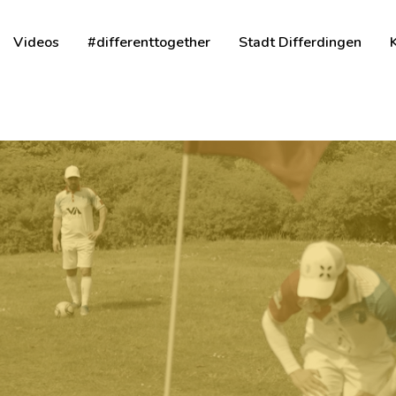
Videos
#differenttogether
Stadt Differdingen