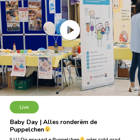
Live
Baby Day | Alles ronderëm de
Puppelchen
|LU | Dir erwaart e Puppelchen
oder sidd grad