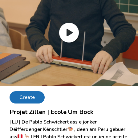
Create
Projet Zillen | Ecole Um Bock
| LU | De Pablo Schwickert ass e jonken
Déifferdenger Kënschtler
, deen am Peru gebuer
ass
| FR | Pablo Schwickert est un jeune artiste