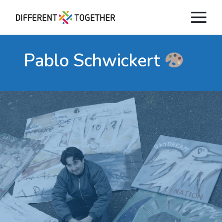
Pablo Schwickert
Vidéos
#differenttogether