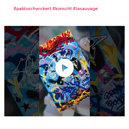
#pabloschwickert #konscht #lasauvage