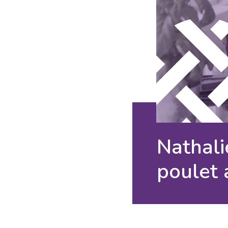
Nathali
poulet 