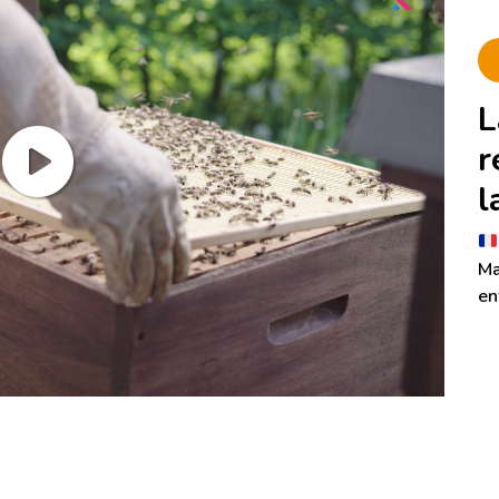
L
r
l
Ma
en