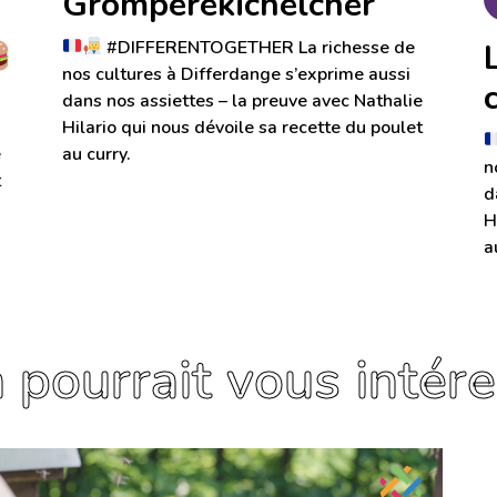
Gromperekichelcher
#DIFFERENTOGETHER La richesse de
nos cultures à Differdange s’exprime aussi
dans nos assiettes – la preuve avec Nathalie
Hilario qui nous dévoile sa recette du poulet
e
au curry.
n
t
d
H
a
 pourrait vous intér