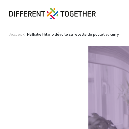
Accueil
Nathalie Hilario dévoile sa recette de poulet au curry
Vidéos
#differenttogether
Ville de Differdange
Contact