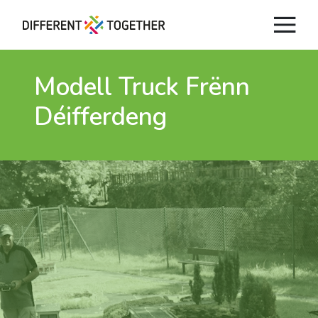
Modell Truck Frënn
Déifferdeng
Videos
#differenttogether