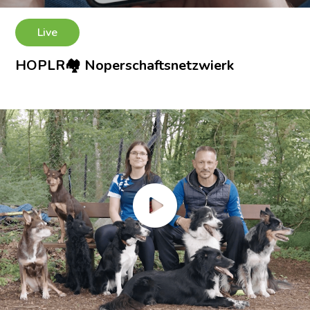
Live
HOPLR🏘 Noperschaftsnetzwierk