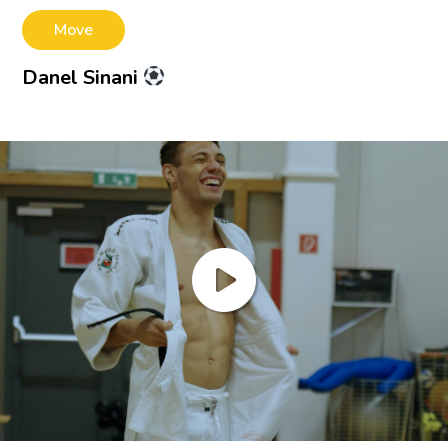
Stadt Differdingen
Move
Kontakt
Danel Sinani