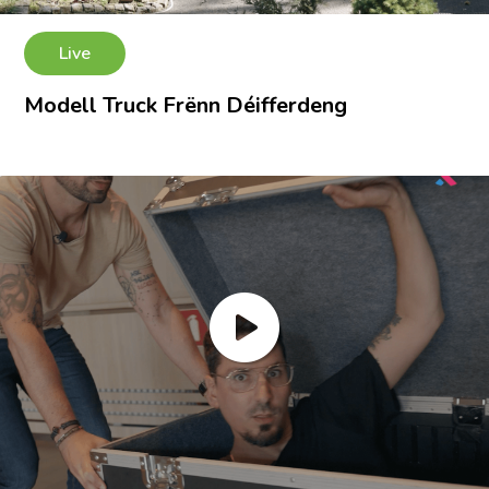
Live
Modell Truck Frënn Déifferdeng