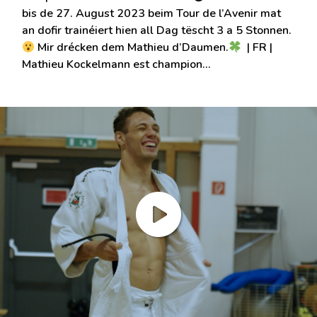
bis de 27. August 2023 beim Tour de l’Avenir mat
an dofir trainéiert hien all Dag tëscht 3 a 5 Stonnen.
Mir drécken dem Mathieu d’Daumen.
‌ | FR |
Mathieu Kockelmann est champion…