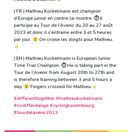
| FR | Mathieu Kockelmann est champion
d’Europe junior en contre-la-montre. ⏱ Il
participe au Tour de l’Avenir du 20 au 27 août
2023 et donc il s’entraine entre 3 et 5 heures
par jour.
On croise les doigts pour Mathieu.
‌
| EN | Mathieu Kockelmann is European Junior
Time Trial Champion. ⏱ He is taking part in the
Tour de l’Avenir from August 20th to 27th and
is therefore training between 3 and 5 hours a
day.
Fingers crossed for Mathieu.
‌
#differenttogether #mathieukockelmann
#ccidifferdange #cyclingluxembourg
#tourdelavenir2023