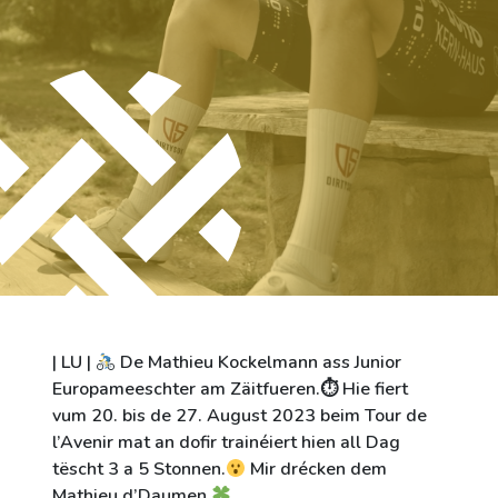
City of Differdange
Contact
| LU |
De Mathieu Kockelmann ass Junior
Europameeschter am Zäitfueren.⏱ Hie fiert
vum 20. bis de 27. August 2023 beim Tour de
l’Avenir mat an dofir trainéiert hien all Dag
tëscht 3 a 5 Stonnen.
Mir drécken dem
Mathieu d’Daumen.
‌