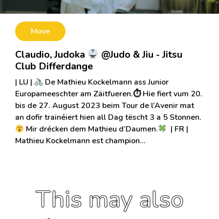
Move
Claudio, Judoka
@Judo & Jiu - Jitsu
Club Differdange
| LU |
De Mathieu Kockelmann ass Junior
Europameeschter am Zäitfueren.⏱ Hie fiert vum 20.
bis de 27. August 2023 beim Tour de l’Avenir mat
an dofir trainéiert hien all Dag tëscht 3 a 5 Stonnen.
Mir drécken dem Mathieu d’Daumen.
‌ | FR |
Mathieu Kockelmann est champion…
This may also