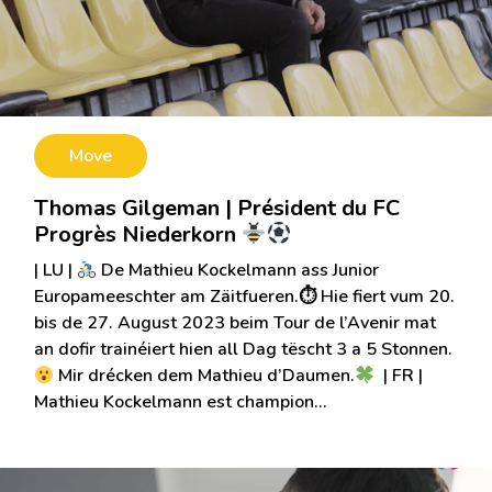
Move
Thomas Gilgeman | Président du FC
Progrès Niederkorn
| LU |
De Mathieu Kockelmann ass Junior
Europameeschter am Zäitfueren.⏱ Hie fiert vum 20.
bis de 27. August 2023 beim Tour de l’Avenir mat
an dofir trainéiert hien all Dag tëscht 3 a 5 Stonnen.
Mir drécken dem Mathieu d’Daumen.
‌ | FR |
Mathieu Kockelmann est champion…