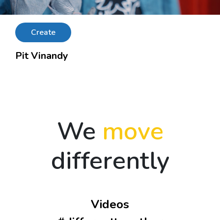
Create
Pit Vinandy
We
move
differently
Videos