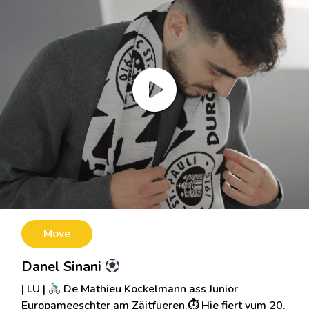
Move
Danel Sinani
| LU |
De Mathieu Kockelmann ass Junior
Europameeschter am Zäitfueren.⏱ Hie fiert vum 20.