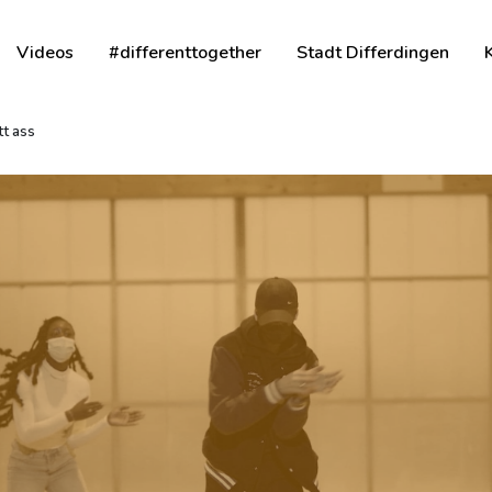
Videos
#differenttogether
Stadt Differdingen
tt ass