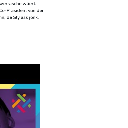
wwerrasche wäert.
 Co-Präsident vun der
, de Sly ass jonk,