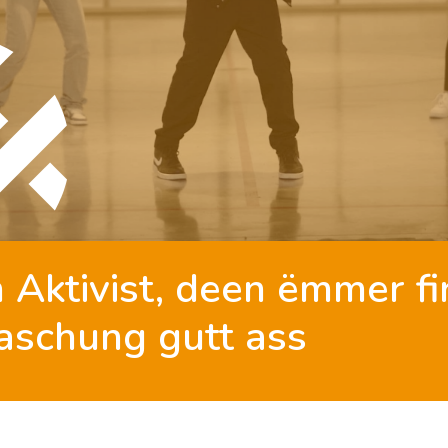
 Aktivist,
deen ëmmer fi
aschung gutt ass