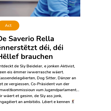
Act
De Saverio Rella
ënnerstëtzt déi, déi
Hëllef brauchen
ntdeckt de Sly Beideler, e jonken Aktivist,
een eis ëmmer iwwerrasche wäert.
lassendelegéierten, Dog Sitter, Dänzer an
et ze vergiessen, Co-Präsident vun der
mweltkommissioun vum Jugendparlament…
ir wäert et gesinn, de Sly ass jonk,
ngagéiert an ambitiéis. Léiert e kennen