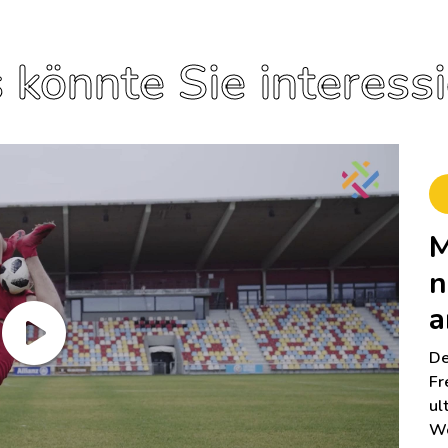
 könnte Sie interess
M
n
a
De
Fr
ul
We