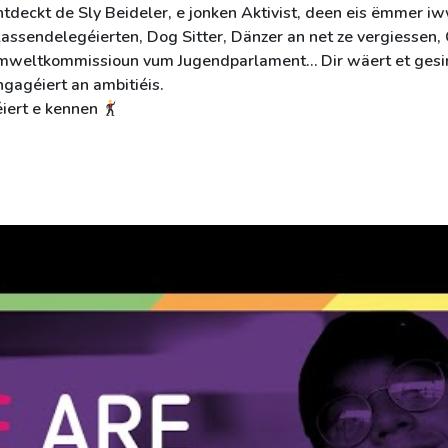
ntdeckt de Sly Beideler, e jonken Aktivist, deen eis ëmmer i
lassendelegéierten, Dog Sitter, Dänzer an net ze vergiessen,
mweltkommissioun vum Jugendparlament… Dir wäert et gesinn
ngagéiert an ambitiéis.
éiert e kennen