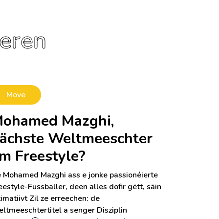
ieren
Move
ohamed Mazghi,
ächste Weltmeeschter
m Freestyle?
 Mohamed Mazghi ass e jonke passionéierte
eestyle-Fussballer, deen alles dofir gëtt, säin
timatiivt Zil ze erreechen: de
ltmeeschtertitel a senger Disziplin