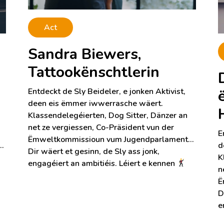
Act
Sandra Biewers,
Tattookënschtlerin
Entdeckt de Sly Beideler, e jonken Aktivist,
deen eis ëmmer iwwerrasche wäert.
Klassendelegéierten, Dog Sitter, Dänzer an
net ze vergiessen, Co-Präsident vun der
E
Ëmweltkommissioun vum Jugendparlament…
…
d
Dir wäert et gesinn, de Sly ass jonk,
K
engagéiert an ambitiéis. Léiert e kennen
n
Ë
D
e