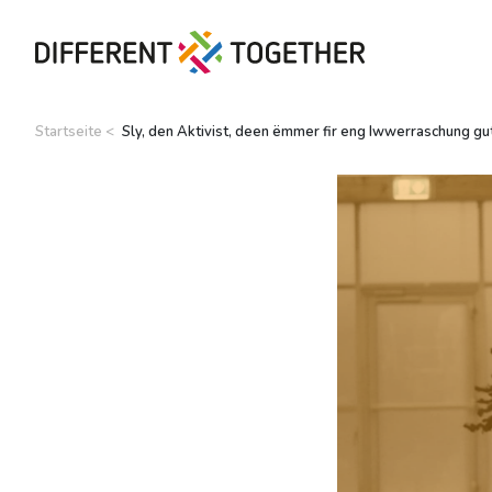
Startseite
Sly, den Aktivist, deen ëmmer fir eng Iwwerraschung gu
Videos
#differenttogether
Stadt Differdingen
Kontakt