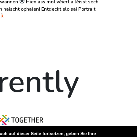
ewannen
Hien ass motivéiert a léisst sech
n näischt ophalen! Entdeckt elo säi Portrait
erently
ch auf dieser Seite fortsetzen, geben Sie Ihre