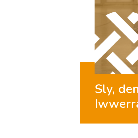
Sly, den
Iwwerr