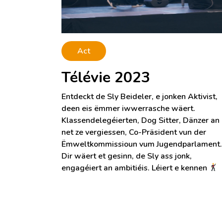
Act
Télévie 2023
Entdeckt de Sly Beideler, e jonken Aktivist,
deen eis ëmmer iwwerrasche wäert.
Klassendelegéierten, Dog Sitter, Dänzer an
net ze vergiessen, Co-Präsident vun der
Ëmweltkommissioun vum Jugendparlament
Dir wäert et gesinn, de Sly ass jonk,
engagéiert an ambitiéis. Léiert e kennen