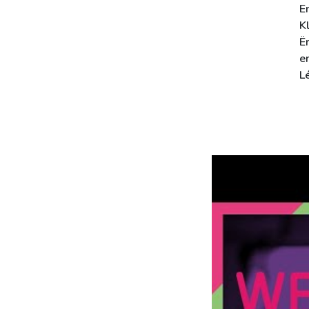
E
K
Ë
e
L