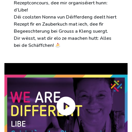
Rezeptconcours, dee mir organiséiert hunn:
d’Libe!
Déi coolsten Nonna vun Déifferdeng deelt hiert
Rezept fir en Zauberkuch mat iech, dee fir
Begeeschterung bei Grouss a Kleng suergt.
Dir wësst, wat dir elo ze maachen hutt:
Alles
bei de Schäffchen!