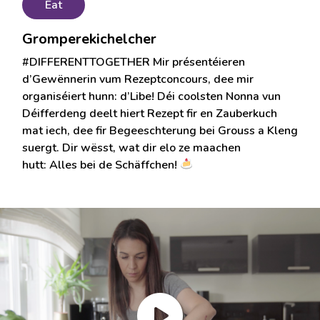
Eat
Gromperekichelcher
#DIFFERENTTOGETHER Mir présentéieren
d’Gewënnerin vum Rezeptconcours, dee mir
organiséiert hunn: d’Libe! Déi coolsten Nonna vun
Déifferdeng deelt hiert Rezept fir en Zauberkuch
mat iech, dee fir Begeeschterung bei Grouss a Kleng
suergt. Dir wësst, wat dir elo ze maachen
hutt: Alles bei de Schäffchen!