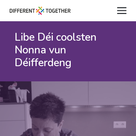
Libe
Déi coolsten
Nonna vun
Déifferdeng
Videos
#differenttogether