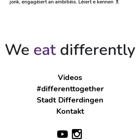
jonk, engagéiert an ambitiéis. Léiert e kennen
We
eat
differently
Videos
#differenttogether
Stadt Differdingen
Kontakt