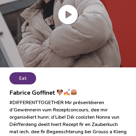
Eat
Fabrice Goffinet
#DIFFERENTTOGETHER Mir présentéieren
d’Gewënnerin vum Rezeptconcours, dee mir
organiséiert hunn: d’Libe! Déi coolsten Nonna vun
Déifferdeng deelt hiert Rezept fir en Zauberkuch
mat iech, dee fir Begeeschterung bei Grouss a Kleng