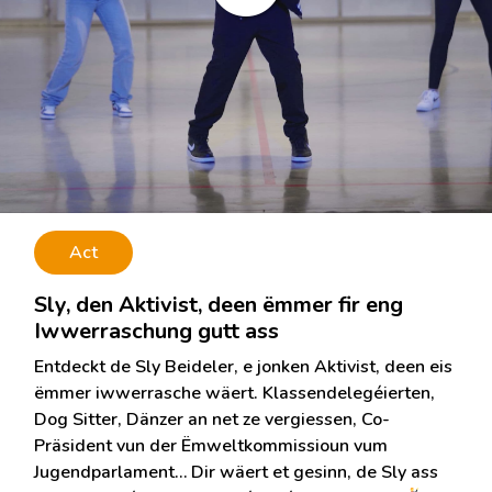
Act
Sly, den Aktivist, deen ëmmer fir eng
Iwwerraschung gutt ass
Entdeckt de Sly Beideler, e jonken Aktivist, deen eis
ëmmer iwwerrasche wäert. Klassendelegéierten,
Dog Sitter, Dänzer an net ze vergiessen, Co-
Präsident vun der Ëmweltkommissioun vum
Jugendparlament… Dir wäert et gesinn, de Sly ass