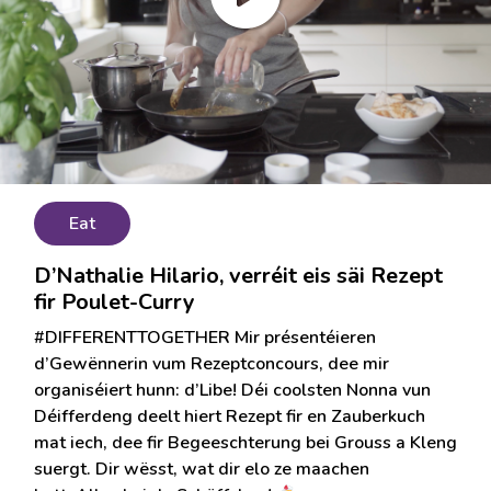
Eat
D’Nathalie Hilario, verréit eis säi Rezept
fir Poulet-Curry
#DIFFERENTTOGETHER Mir présentéieren
d’Gewënnerin vum Rezeptconcours, dee mir
organiséiert hunn: d’Libe! Déi coolsten Nonna vun
Déifferdeng deelt hiert Rezept fir en Zauberkuch
mat iech, dee fir Begeeschterung bei Grouss a Kleng
suergt. Dir wësst, wat dir elo ze maachen