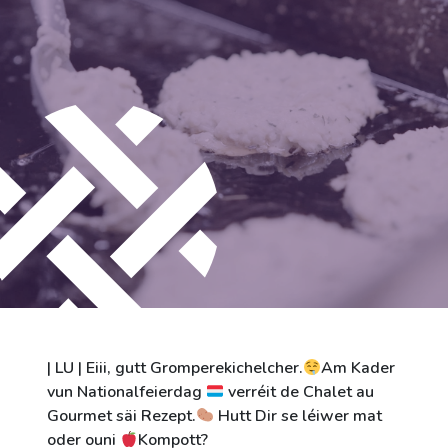
Videos
#differenttogether
Stadt Differdingen
Kontakt
| LU | Eiii, gutt Gromperekichelcher.
Am Kader
vun Nationalfeierdag
verréit de Chalet au
Gourmet säi Rezept.
Hutt Dir se léiwer mat
oder ouni
Kompott?