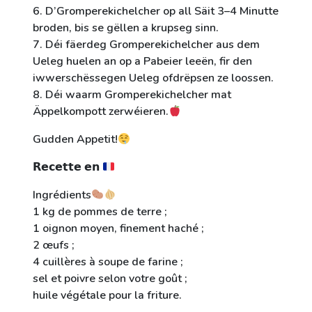
6. D’Gromperekichelcher op all Säit 3–4 Minutte
broden, bis se gëllen a krupseg sinn.
7. Déi fäerdeg Gromperekichelcher aus dem
Ueleg huelen an op a Pabeier leeën, fir den
iwwerschëssegen Ueleg ofdrëpsen ze loossen.
8. Déi waarm Gromperekichelcher mat
Äppelkompott zerwéieren.
Gudden Appetit!
𝗥𝗲𝗰𝗲𝘁𝘁𝗲 𝗲𝗻
Ingrédients
1 kg de pommes de terre ;
1 oignon moyen, finement haché ;
2 œufs ;
4 cuillères à soupe de farine ;
sel et poivre selon votre goût ;
huile végétale pour la friture.