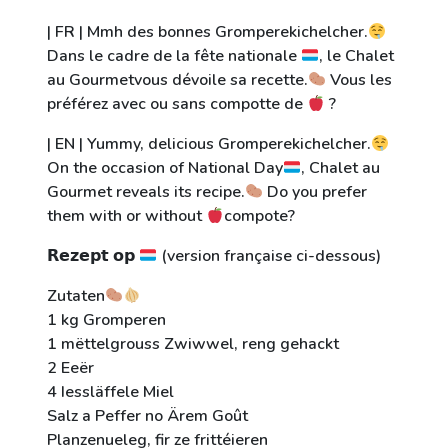
| FR | Mmh des bonnes Gromperekichelcher.
Dans le cadre de la fête nationale
, le Chalet
au Gourmetvous dévoile sa recette.
Vous les
préférez avec ou sans compotte de
?
| EN | Yummy, delicious Gromperekichelcher.
On the occasion of National Day
, Chalet au
Gourmet reveals its recipe.
Do you prefer
them with or without
compote?
𝗥𝗲𝘇𝗲𝗽𝘁 𝗼𝗽
(version française ci-dessous)
Zutaten
1 kg Gromperen
1 mëttelgrouss Zwiwwel, reng gehackt
2 Eeër
4 Iessläffele Miel
Salz a Peffer no Ärem Goût
Planzenueleg, fir ze frittéieren