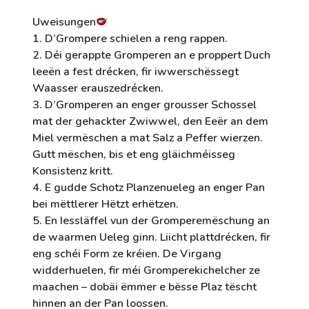
Uweisungen
1. D’Grompere schielen a reng rappen.
2. Déi gerappte Gromperen an e proppert Duch
leeën a fest drécken, fir iwwerschëssegt
Waasser erauszedrécken.
3. D’Gromperen an enger grousser Schossel
mat der gehackter Zwiwwel, den Eeër an dem
Miel vermëschen a mat Salz a Peffer wierzen.
Gutt mëschen, bis et eng gläichméisseg
Konsistenz kritt.
4. E gudde Schotz Planzenueleg an enger Pan
bei mëttlerer Hëtzt erhëtzen.
5. En Iessläffel vun der Gromperemëschung an
de waarmen Ueleg ginn. Liicht plattdrécken, fir
eng schéi Form ze kréien. De Virgang
widderhuelen, fir méi Gromperekichelcher ze
maachen – dobäi ëmmer e bësse Plaz tëscht
hinnen an der Pan loossen.