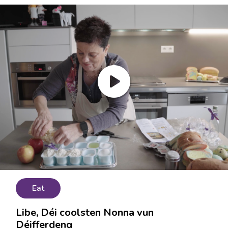
Eat
Libe, Déi coolsten Nonna vun
Déifferdeng