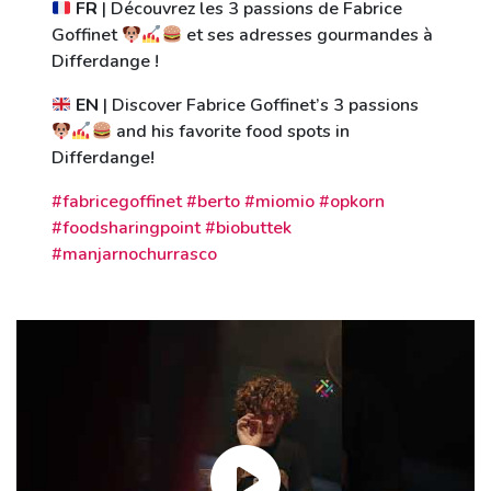
FR
| Découvrez les 3 passions de Fabrice
Goffinet
et ses adresses gourmandes à
Differdange !
EN
| Discover Fabrice Goffinet’s 3 passions
and his favorite food spots in
Differdange!
#fabricegoffinet #berto #miomio #opkorn
#foodsharingpoint #biobuttek
#manjarnochurrasco