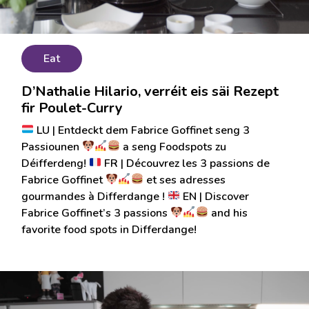
Eat
D’Nathalie Hilario, verréit eis säi Rezept
fir Poulet-Curry
LU | Entdeckt dem Fabrice Goffinet seng 3
Passiounen
a seng Foodspots zu
Déifferdeng!
FR | Découvrez les 3 passions de
Fabrice Goffinet
et ses adresses
gourmandes à Differdange !
EN | Discover
Fabrice Goffinet’s 3 passions
and his
favorite food spots in Differdange!